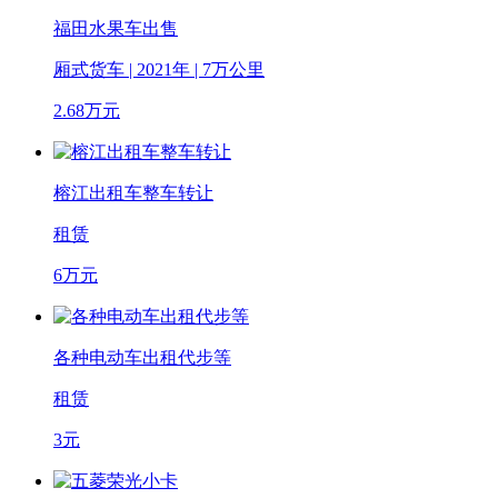
福田水果车出售
厢式货车 | 2021年 | 7万公里
2.68
万元
榕江出租车整车转让
租赁
6
万元
各种电动车出租代步等
租赁
3
元