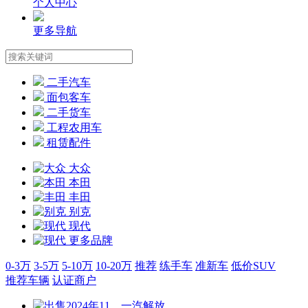
个人中心
更多导航
二手汽车
面包客车
二手货车
工程农用车
租赁配件
大众
本田
丰田
别克
现代
更多品牌
0-3万
3-5万
5-10万
10-20万
推荐
练手车
准新车
低价SUV
推荐车辆
认证商户