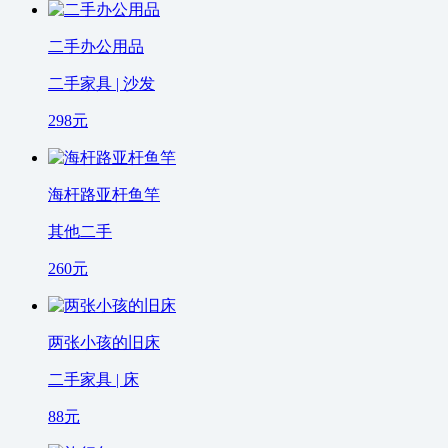
二手办公用品
二手家具 | 沙发
298
元
海杆路亚杆鱼竿
其他二手
260
元
两张小孩的旧床
二手家具 | 床
88
元