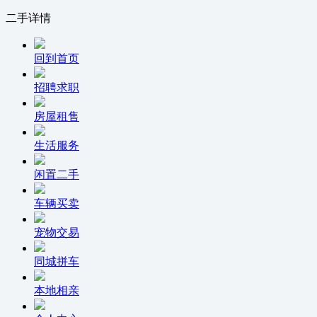
二手详情
回到首页
招聘求职
房屋租售
生活服务
闲置二手
车辆买卖
宠物交易
同城拼车
本地相亲