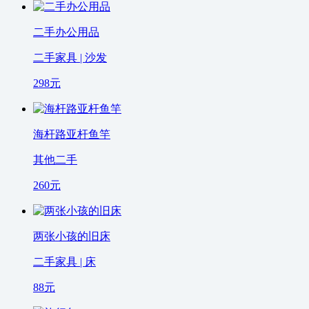
二手办公用品
二手家具 | 沙发
298
元
海杆路亚杆鱼竿
其他二手
260
元
两张小孩的旧床
二手家具 | 床
88
元