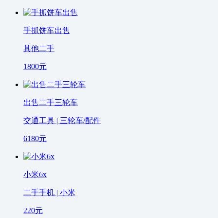
手抓饼车出售
其他二手
1800
元
出售二手三轮车
交通工具 | 三轮车/配件
6180
元
小米6x
二手手机 | 小米
220
元