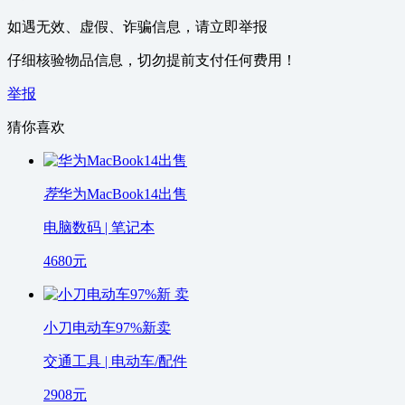
如遇无效、虚假、诈骗信息，请立即举报
仔细核验物品信息，切勿提前支付任何费用！
举报
猜你喜欢
荐
华为MacBook14出售
电脑数码 | 笔记本
4680
元
小刀电动车97%新卖
交通工具 | 电动车/配件
2908
元