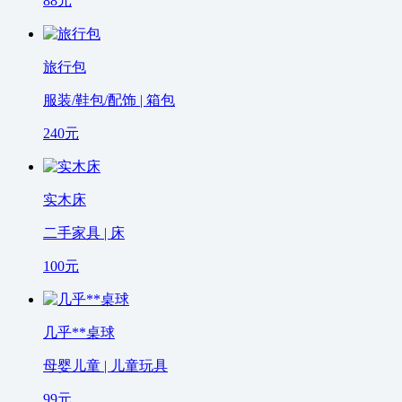
88
元
旅行包
服装/鞋包/配饰 | 箱包
240
元
实木床
二手家具 | 床
100
元
几乎**桌球
母婴儿童 | 儿童玩具
99
元