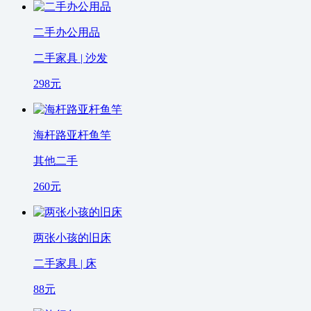
二手办公用品
二手家具 | 沙发
298
元
海杆路亚杆鱼竿
其他二手
260
元
两张小孩的旧床
二手家具 | 床
88
元