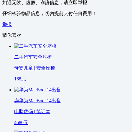
如遇无效、虚假、诈骗信息，请立即举报
仔细核验物品信息，切勿提前支付任何费用！
举报
猜你喜欢
二手汽车安全座椅
母婴儿童 | 安全座椅
168
元
荐
华为MacBook14出售
电脑数码 | 笔记本
4680
元