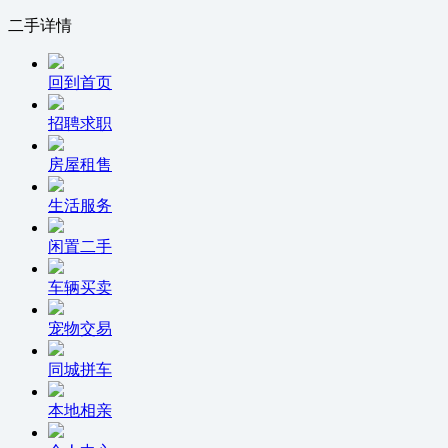
二手详情
回到首页
招聘求职
房屋租售
生活服务
闲置二手
车辆买卖
宠物交易
同城拼车
本地相亲