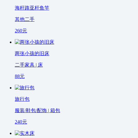
海杆路亚杆鱼竿
其他二手
260
元
两张小孩的旧床
二手家具 | 床
88
元
旅行包
服装/鞋包/配饰 | 箱包
240
元