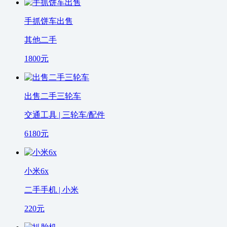
手抓饼车出售
其他二手
1800
元
出售二手三轮车
交通工具 | 三轮车/配件
6180
元
小米6x
二手手机 | 小米
220
元