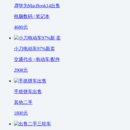
荐
华为MacBook14出售
电脑数码 | 笔记本
4680
元
小刀电动车97%新卖
交通代步 | 电动车/配件
2908
元
手抓饼车出售
其他二手
1800
元