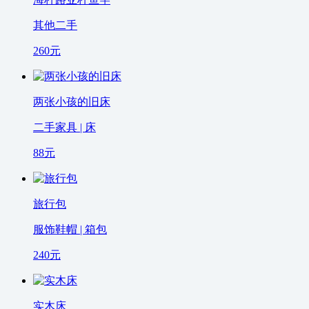
其他二手
260
元
两张小孩的旧床
二手家具 | 床
88
元
旅行包
服饰鞋帽 | 箱包
240
元
实木床