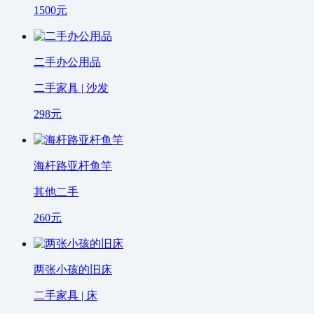
1500
元
二手办公用品
二手家具 | 沙发
298
元
海杆路亚杆鱼竿
其他二手
260
元
两张小孩的旧床
二手家具 | 床