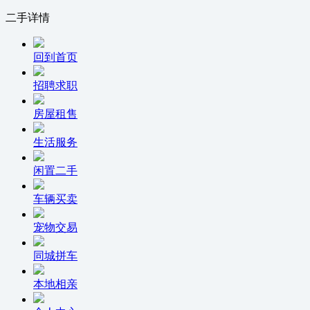
二手详情
回到首页
招聘求职
房屋租售
生活服务
闲置二手
车辆买卖
宠物交易
同城拼车
本地相亲