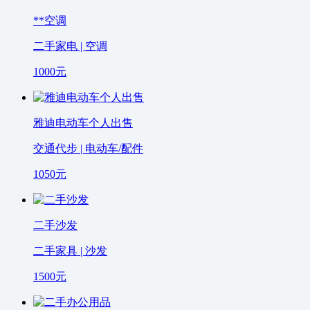
**空调
二手家电 | 空调
1000
元
雅迪电动车个人出售
交通代步 | 电动车/配件
1050
元
二手沙发
二手家具 | 沙发
1500
元