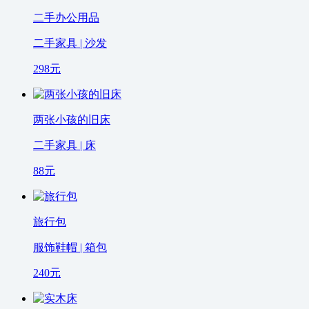
二手办公用品
二手家具 | 沙发
298
元
两张小孩的旧床
二手家具 | 床
88
元
旅行包
服饰鞋帽 | 箱包
240
元