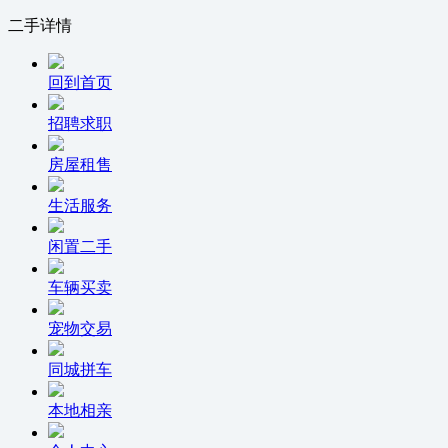
二手详情
回到首页
招聘求职
房屋租售
生活服务
闲置二手
车辆买卖
宠物交易
同城拼车
本地相亲