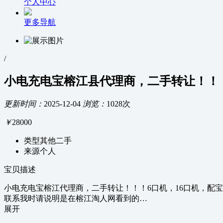
个人中心
更多导航
/
小电充电宝榕江县代理商，二手转让！！
更新时间：
2025-12-04
浏览：
1028次
￥
28000
类型
其他二手
来源
个人
宝贝描述
小电充电宝榕江代理商，二手转让！！！6口机，16口机，配宝8
联系我时请说明是在榕江淘人网看到的…
展开