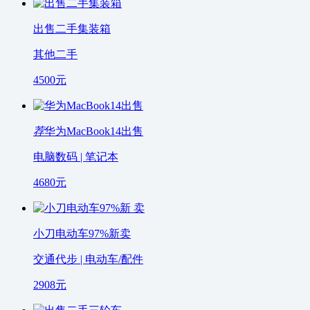
出售二手集装箱
其他二手
4500
元
荐
华为MacBook14出售
电脑数码 | 笔记本
4680
元
小刀电动车97%新卖
交通代步 | 电动车/配件
2908
元