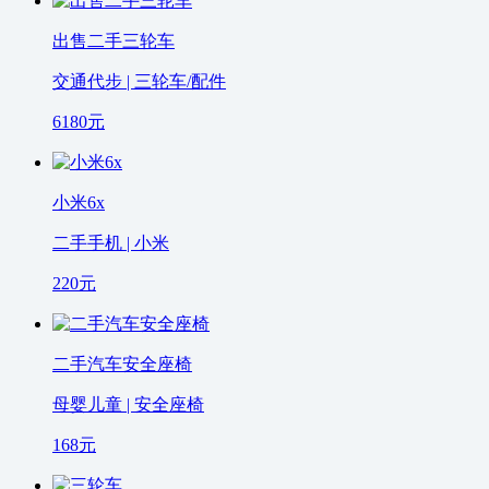
出售二手三轮车
交通代步 | 三轮车/配件
6180
元
小米6x
二手手机 | 小米
220
元
二手汽车安全座椅
母婴儿童 | 安全座椅
168
元