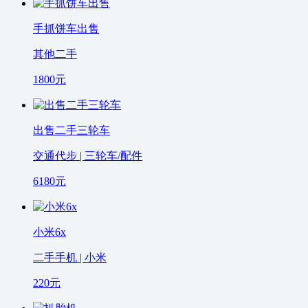
手抓饼车出售
其他二手
1800
元
出售二手三轮车
交通代步 | 三轮车/配件
6180
元
小米6x
二手手机 | 小米
220
元