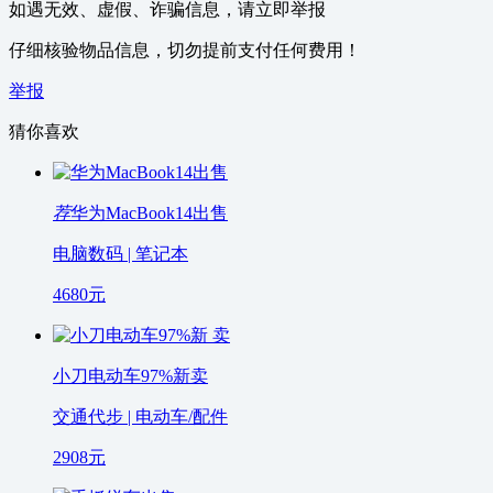
如遇无效、虚假、诈骗信息，请立即举报
仔细核验物品信息，切勿提前支付任何费用！
举报
猜你喜欢
荐
华为MacBook14出售
电脑数码 | 笔记本
4680
元
小刀电动车97%新卖
交通代步 | 电动车/配件
2908
元