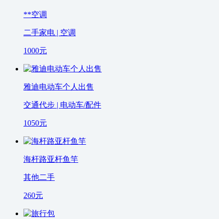
**空调
二手家电 | 空调
1000
元
雅迪电动车个人出售
交通代步 | 电动车/配件
1050
元
海杆路亚杆鱼竿
其他二手
260
元