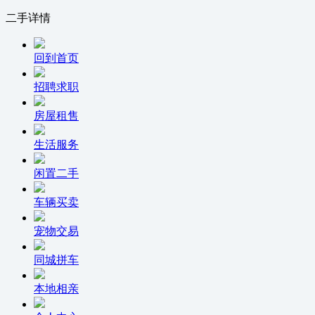
二手详情
回到首页
招聘求职
房屋租售
生活服务
闲置二手
车辆买卖
宠物交易
同城拼车
本地相亲