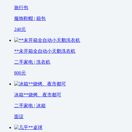
旅行包
服饰鞋帽 | 箱包
240
元
**未开箱全自动小天鹅洗衣机
二手家电 | 洗衣机
800
元
冰箱**烧烤、夜市都可
二手家电 | 冰箱
面议