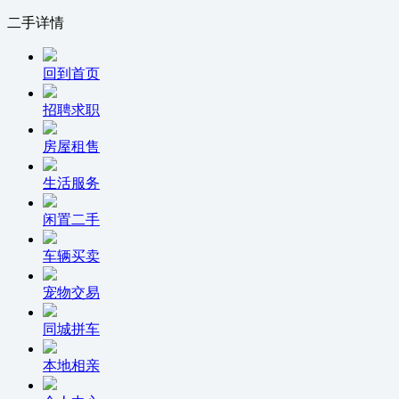
二手详情
回到首页
招聘求职
房屋租售
生活服务
闲置二手
车辆买卖
宠物交易
同城拼车
本地相亲