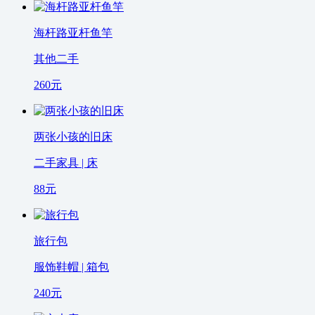
海杆路亚杆鱼竿
其他二手
260
元
两张小孩的旧床
二手家具 | 床
88
元
旅行包
服饰鞋帽 | 箱包
240
元