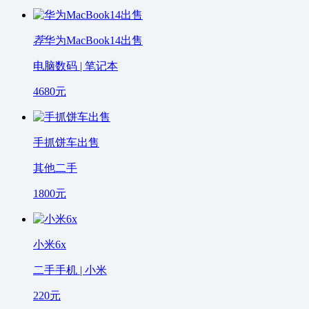
荐
华为MacBook14出售
电脑数码 | 笔记本
4680
元
手抓饼车出售
其他二手
1800
元
小米6x
二手手机 | 小米
220
元