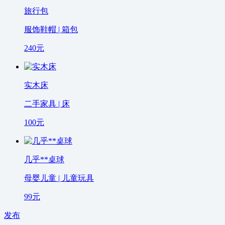
旅行包
服饰鞋帽 | 箱包
240
元
实木床
二手家具 | 床
100
元
几乎**桌球
母婴儿童 | 儿童玩具
99
元
发布