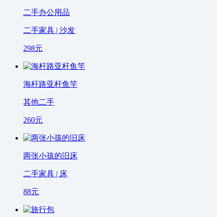
二手办公用品
二手家具 | 沙发
298
元
海杆路亚杆鱼竿
其他二手
260
元
两张小孩的旧床
二手家具 | 床
88
元