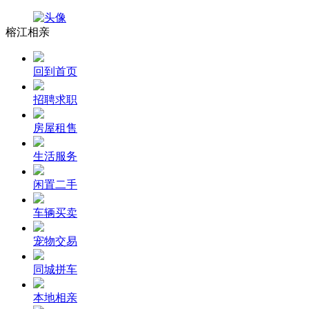
榕江相亲
回到首页
招聘求职
房屋租售
生活服务
闲置二手
车辆买卖
宠物交易
同城拼车
本地相亲