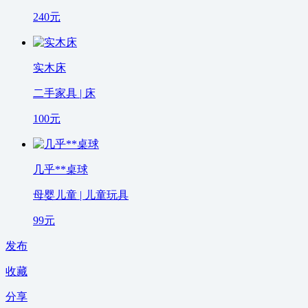
240
元
实木床
二手家具 | 床
100
元
几乎**桌球
母婴儿童 | 儿童玩具
99
元
发布
收藏
分享