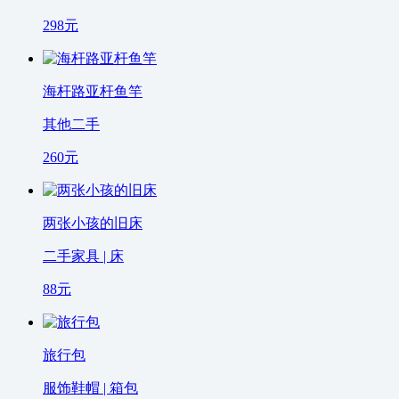
298
元
海杆路亚杆鱼竿
其他二手
260
元
两张小孩的旧床
二手家具 | 床
88
元
旅行包
服饰鞋帽 | 箱包